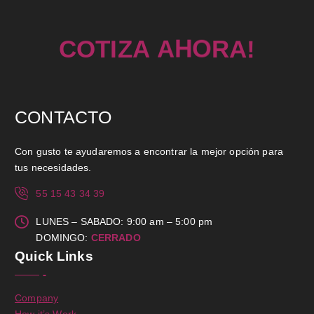
!
A
T
O
I
C
R
Z
A
O
A
H
CONTACTO
Con gusto te ayudaremos a encontrar la mejor opción para
tus necesidades.
55 15 43 34 39
LUNES – SABADO: 9:00 am – 5:00 pm
DOMINGO:
CERRADO
Quick Links
Company