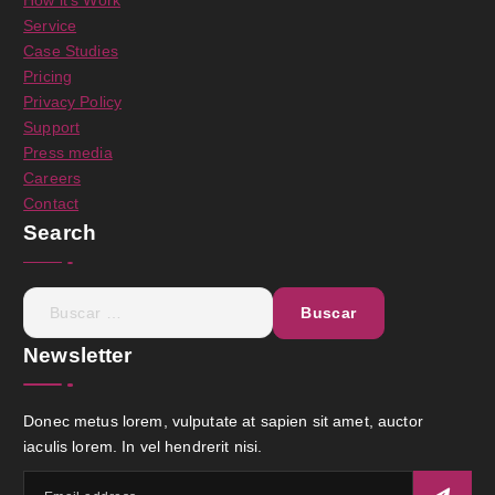
How it’s Work
Service
Case Studies
Pricing
Privacy Policy
Support
Press media
Careers
Contact
Search
B
u
s
Newsletter
c
a
Donec metus lorem, vulputate at sapien sit amet, auctor
r
iaculis lorem. In vel hendrerit nisi.
: