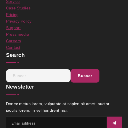
Service
Case Studies
Pricing
Privacy Policy
Support
Press media
Careers
Contact
Search
B
u
s
Newsletter
c
a
Donec metus lorem, vulputate at sapien sit amet, auctor
r
iaculis lorem. In vel hendrerit nisi.
: