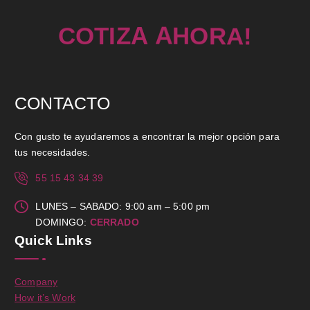
C
O
T
I
Z
A
A
H
O
R
A
!
CONTACTO
Con gusto te ayudaremos a encontrar la mejor opción para
tus necesidades.
55 15 43 34 39
LUNES – SABADO: 9:00 am – 5:00 pm
DOMINGO:
CERRADO
Quick Links
Company
How it’s Work