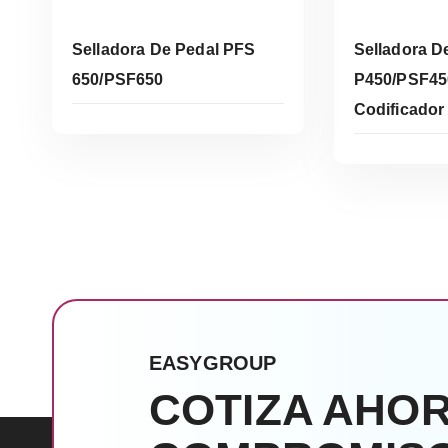
Selladora De Pedal PFS
Selladora D
650/PSF650
P450/PSF45
Codificador
Leer Más
Le
EASYGROUP
COTIZA AHOR