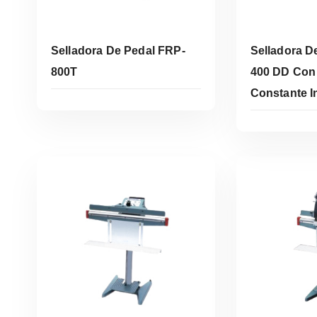
Selladora De Pedal FRP-
Selladora D
800T
400 DD Con
Constante In
Leer Más
Le