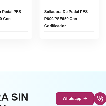
e Pedal PFS-
Selladora De Pedal PFS-
0 Con
P600/PSF650 Con
Codificador
er Más
Leer Más
A SIN
Whatsapp