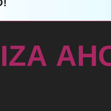
!
H
A
T
A
I
Z