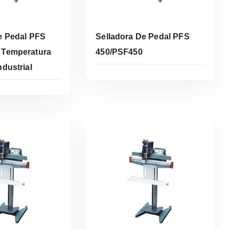
e Pedal PFS
Selladora De Pedal PFS
 Temperatura
450/PSF450
dustrial
er Más
Leer Más