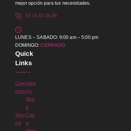
mejor opción para tus necesidades.
55 15 43 34 39
LUNES – SABADO: 9:00 am – 5:00 pm
DOMINGO:
CERRADO
Quick
Links
Com
How
pany
it’s
Wor
k
Serv
Cas
ice
e
Stud