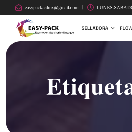
S
easypack.cdmx@gmail.com
LUNES-SABADO:
k
i
SELLADORA
FLO
p
t
o
c
o
n
Etiquet
t
e
n
t