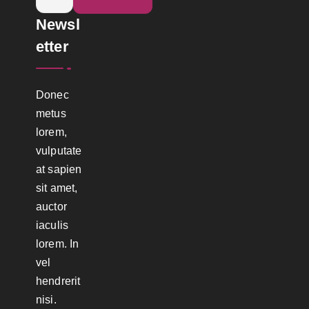
u
Newsl
s
c
etter
a
r
Donec
:
metus
lorem,
vulputate
at sapien
sit amet,
auctor
iaculis
lorem. In
vel
hendrerit
nisi.