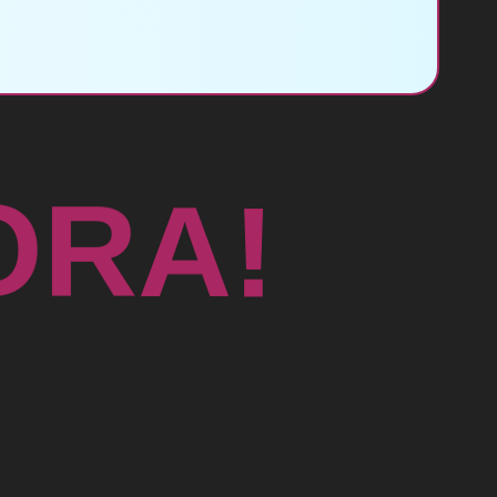
R
O
A
!