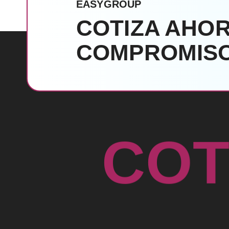
EASYGROUP
COTIZA AHOR
COMPROMISO
C
O