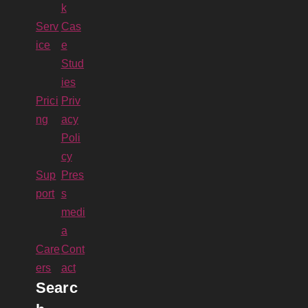
k
Serv
Cas
ice
e
Stud
ies
Prici
Priv
ng
acy
Poli
cy
Sup
Pres
port
s
medi
a
Care
Cont
ers
act
Searc