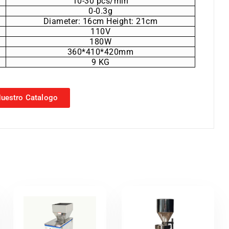
10-30 pcs/min
0-0.3g
Diameter: 16cm Height: 21cm
110V
180W
360*410*420mm
9 KG
uestro Catalogo