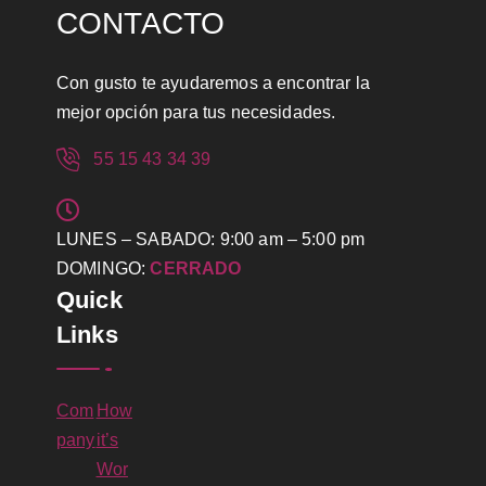
CONTACTO
Con gusto te ayudaremos a encontrar la
mejor opción para tus necesidades.
55 15 43 34 39
LUNES – SABADO: 9:00 am – 5:00 pm
DOMINGO:
CERRADO
Quick
Links
Com
How
pany
it’s
Wor