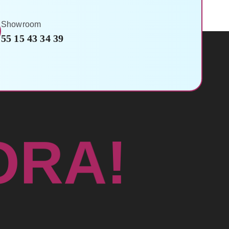
Showroom
55 15 43 34 39
R
O
A
!