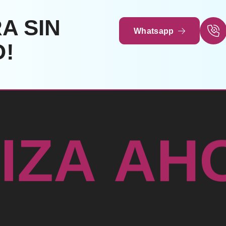
A SIN
Whatsapp
!
H
A
T
A
I
Z