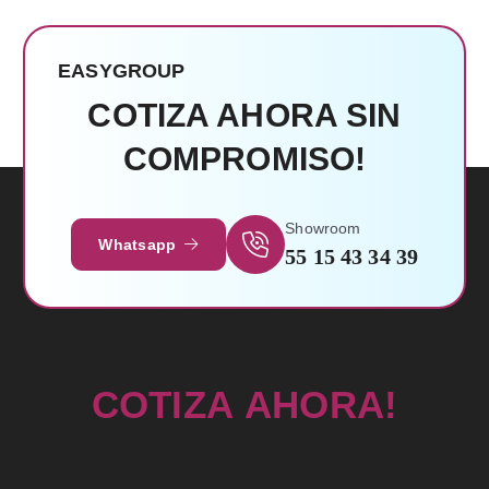
EASYGROUP
COTIZA AHORA SIN
COMPROMISO!
Leer Más
Showroom
Whatsapp
55 15 43 34 39
C
O
T
I
Z
A
A
H
O
R
A
!