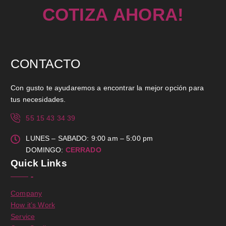
R
O
A
H
!
C
O
A
T
I
A
Z
CONTACTO
Con gusto te ayudaremos a encontrar la mejor opción para
tus necesidades.
55 15 43 34 39
LUNES – SABADO: 9:00 am – 5:00 pm
DOMINGO:
CERRADO
Quick Links
Company
How it’s Work
Service