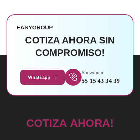
EASYGROUP
COTIZA AHORA SIN
COMPROMISO!
Leer Más
Showroom
Whatsapp
55 15 43 34 39
C
O
T
I
Z
A
A
H
O
R
A
!