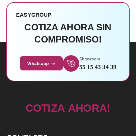
EASYGROUP
COTIZA AHORA SIN
COMPROMISO!
Leer Más
Showroom
Whatsapp
55 15 43 34 39
C
O
T
I
Z
A
A
H
O
R
A
!