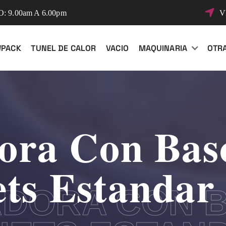
 9.00am A 6.00pm
V
WPACK
TUNEL DE CALOR
VACIO
MAQUINARIA
OTR
ora Con Basc
ts Estandar
DORA CON B