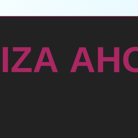
T
I
Z
A
A
H