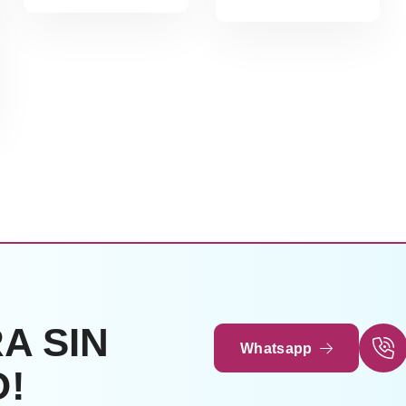
Leer Más
A SIN
Whatsapp
!