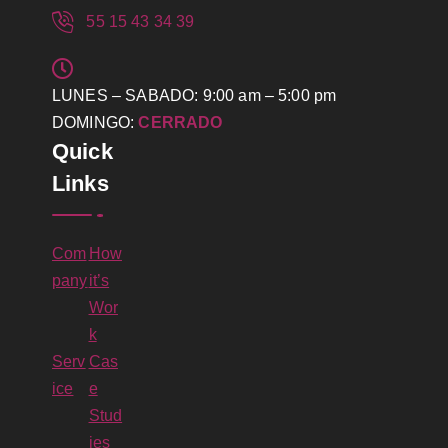
55 15 43 34 39
LUNES – SABADO: 9:00 am – 5:00 pm
DOMINGO:
CERRADO
Quick
Links
Com
How
pany
it’s
Wor
k
Serv
Cas
ice
e
Stud
ies