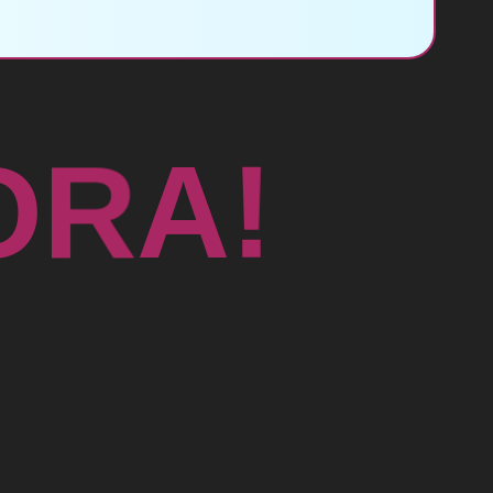
O
R
A
!