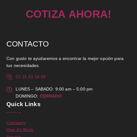
C
O
T
I
Z
A
A
H
O
R
A
!
CONTACTO
Con gusto te ayudaremos a encontrar la mejor opción para
tus necesidades.
55 15 43 34 39
LUNES – SABADO: 9:00 am – 5:00 pm
DOMINGO:
CERRADO
Quick Links
Company
How it’s Work
Service