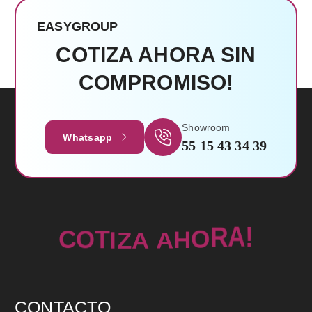
EASYGROUP
COTIZA AHORA SIN
COMPROMISO!
Leer Más
Showroom
Whatsapp
55 15 43 34 39
O
H
R
A
C
A
A
O
Z
T
I
!
CONTACTO