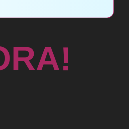
O
R
A
!