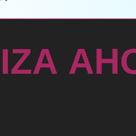
H
A
A
T
I
Z