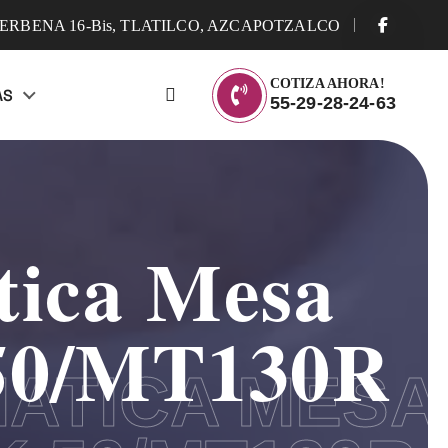
ERBENA 16-Bis, TLATILCO, AZCAPOTZALCO
COTIZA AHORA!
AS
55-29-28-24-63
tica Mesa
50/MT130R
ATICA MESA