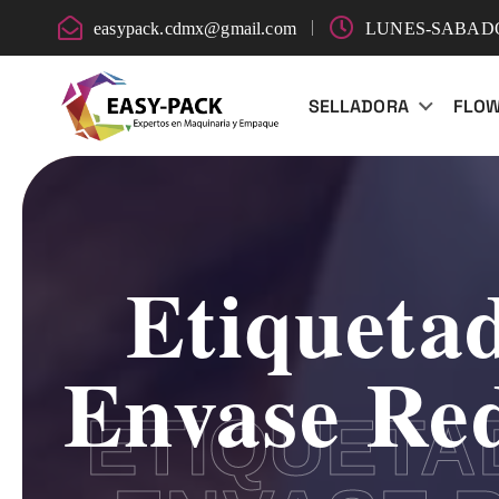
easypack.cdmx@gmail.com
LUNES-SABADO:
SELLADORA
FLO
Etiqueta
Envase R
ETIQUETA