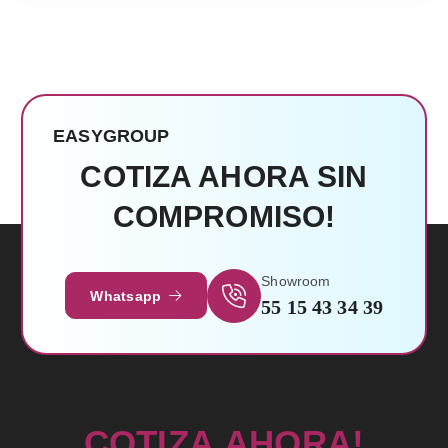
EASYGROUP
COTIZA AHORA SIN
COMPROMISO!
Leer Más
Showroom
Whatsapp
55 15 43 34 39
C
O
T
I
Z
A
A
H
O
R
A
!