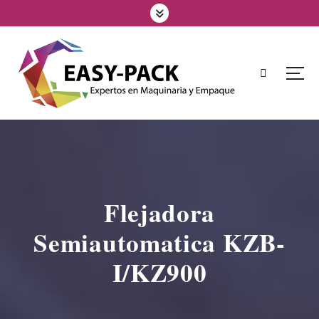
Flejadora
Semiautomatica KZB-
I/KZ900