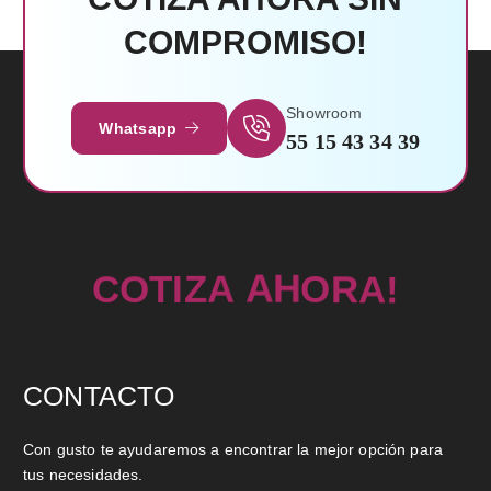
COMPROMISO!
Leer Más
Showroom
Whatsapp
55 15 43 34 39
!
I
Z
T
A
O
C
A
A
H
R
O
CONTACTO
Con gusto te ayudaremos a encontrar la mejor opción para
tus necesidades.