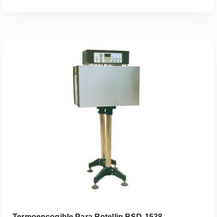
Leer Más
Termoencogible Para Botellin BSD-1538