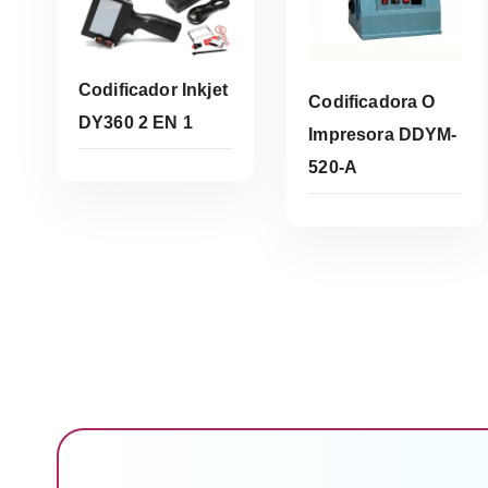
Codificador Inkjet
Codificadora O
DY360 2 EN 1
Impresora DDYM-
520-A
Leer Más
Leer Más