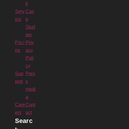
k
Serv
Cas
ice
e
Stud
ies
Prici
Priv
ng
acy
Poli
cy
Sup
Pres
port
s
medi
a
Care
Cont
ers
act
Searc