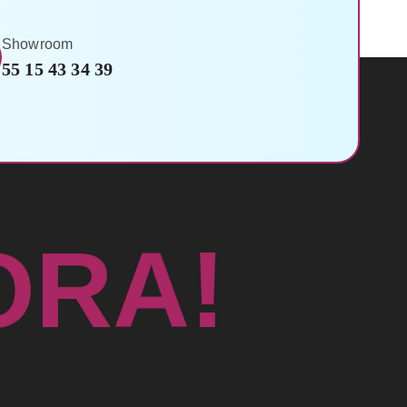
Showroom
55 15 43 34 39
!
A
R
O