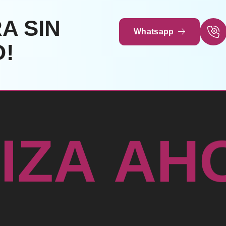
A SIN
Whatsapp
!
T
I
Z
A
A
H