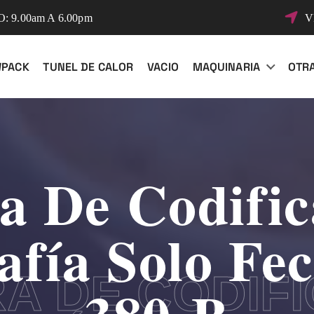
 9.00am A 6.00pm
V
WPACK
TUNEL DE CALOR
VACIO
MAQUINARIA
OTR
a De Codific
fía Solo Fe
A DE CODIF