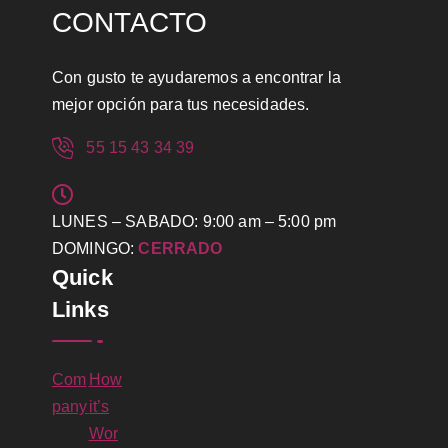
CONTACTO
Con gusto te ayudaremos a encontrar la
mejor opción para tus necesidades.
55 15 43 34 39
LUNES – SABADO: 9:00 am – 5:00 pm
DOMINGO:
CERRADO
Quick
Links
Com
How
pany
it’s
Wor