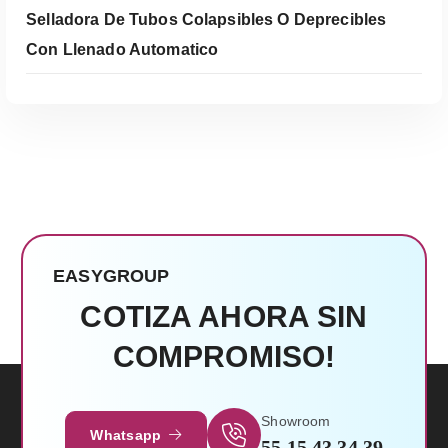
Selladora De Tubos Colapsibles O Deprecibles
Con Llenado Automatico
EASYGROUP
COTIZA AHORA SIN
COMPROMISO!
Leer Más
Showroom
Whatsapp
55 15 43 34 39