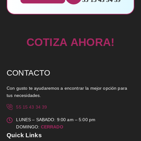
C
O
T
I
Z
A
A
H
O
R
A
!
CONTACTO
Con gusto te ayudaremos a encontrar la mejor opción para
tus necesidades.
55 15 43 34 39
LUNES – SABADO: 9:00 am – 5:00 pm
DOMINGO:
CERRADO
Quick Links