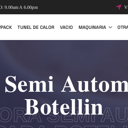
 9.00am A 6.00pm
V
WPACK
TUNEL DE CALOR
VACIO
MAQUINARIA
OTR
 Semi Autom
Botellin
ORA SEMI A