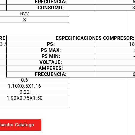
CM – 50
FRECUENCIA:
220
CONSUMO:
R22
3
RE
ESPECIFICACIONES COMPRESOR:
3 /MPA KW 0.63/3.0 11
PS:
18
MPA
PS MAX:
6 KW
PS MIN:
V/HZ
VOLTAJE:
1.53X0.62X2.00
AMPERES:
FRECUENCIA:
0.6
1.10X0.5X1.16
0.22
1.90X0.75X1.50
uestro Catalogo