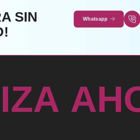
A SIN
Whatsapp
!
T
I
H
Z
A
A