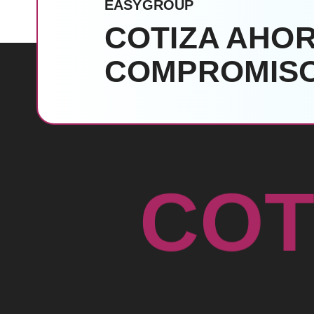
EASYGROUP
COTIZA AHOR
COMPROMISO
C
O