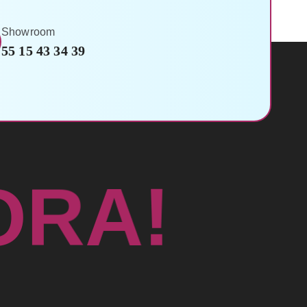
Showroom
55 15 43 34 39
A
!
R
O