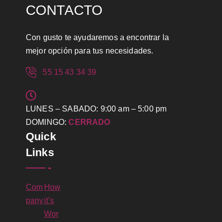
CONTACTO
Con gusto te ayudaremos a encontrar la
mejor opción para tus necesidades.
55 15 43 34 39
LUNES – SABADO: 9:00 am – 5:00 pm
DOMINGO:
CERRADO
Quick
Links
Com
How
pany
it’s
Wor