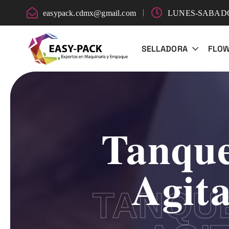
easypack.cdmx@gmail.com
LUNES-SABADO:
SELLADORA
FLO
Tanque
Agit
TANQU