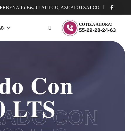
ERBENA 16-Bis, TLATILCO, AZCAPOTZALCO
COTIZA AHORA!
AS
55-29-28-24-63
ado Con
0 LTS
LADO CON