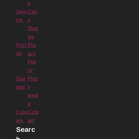
k
Serv
Cas
ice
e
Stud
ies
Prici
Priv
ng
acy
Poli
cy
Sup
Pres
port
s
medi
a
Care
Cont
ers
act
Searc