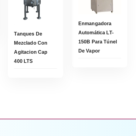
Enmangadora
Automática LT-
Tanques De
150B Para Túnel
Mezclado Con
De Vapor
Agitacion Cap
Leer Más
400 LTS
Leer Más