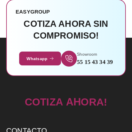
EASYGROUP
Leer Más
COTIZA AHORA SIN
COMPROMISO!
Showroom
Whatsapp
55 15 43 34 39
!
I
Z
T
A
O
C
A
A
H
R
O
CONTACTO