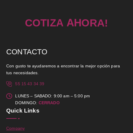
!
I
Z
T
A
O
C
A
A
H
R
O
CONTACTO
Con gusto te ayudaremos a encontrar la mejor opción para
tus necesidades.
55 15 43 34 39
LUNES – SABADO: 9:00 am – 5:00 pm
DOMINGO:
CERRADO
Quick Links
Company