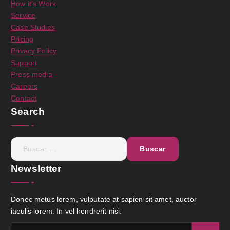
How it’s Work
Service
Case Studies
Pricing
Privacy Policy
Support
Press media
Careers
Contact
Search
B
u
s
Newsletter
c
a
Donec metus lorem, vulputate at sapien sit amet, auctor
r
iaculis lorem. In vel hendrerit nisi.
: