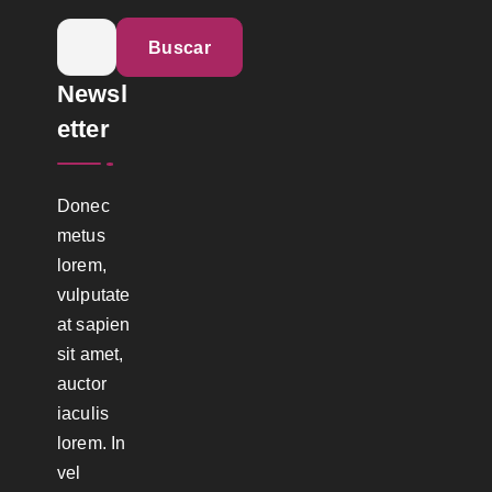
B
u
Newsl
s
c
etter
a
r
Donec
:
metus
lorem,
vulputate
at sapien
sit amet,
auctor
iaculis
lorem. In
vel