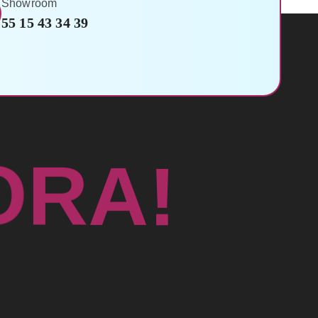
Showroom
55 15 43 34 39
O
R
A
!