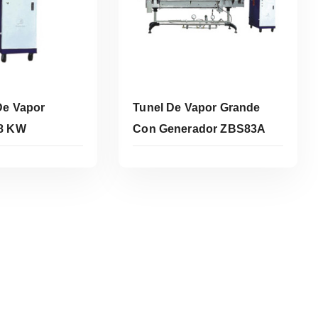
De Vapor
Tunel De Vapor Grande
8 KW
Con Generador ZBS83A
er Más
Leer Más