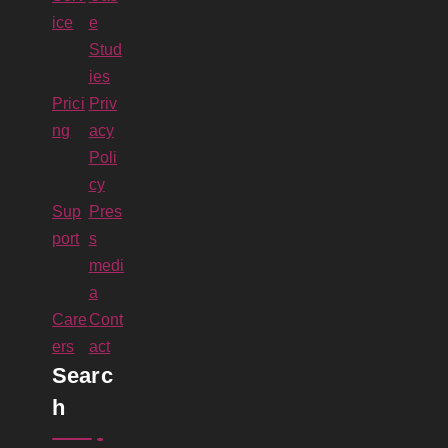
ice
e
Stud
ies
Prici
Priv
ng
acy
Poli
cy
Sup
Pres
port
s
medi
a
Care
Cont
ers
act
Searc
h