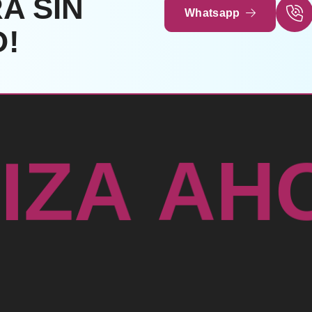
A SIN
Whatsapp
!
H
A
A
T
Z
I