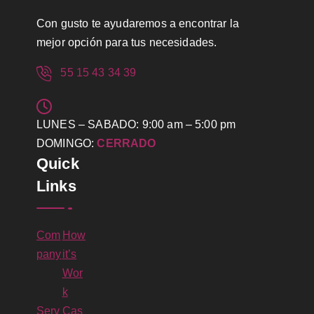
Con gusto te ayudaremos a encontrar la
mejor opción para tus necesidades.
55 15 43 34 39
LUNES – SABADO: 9:00 am – 5:00 pm
DOMINGO:
CERRADO
Quick
Links
Com
How
pany
it’s
Wor
k
Serv
Cas