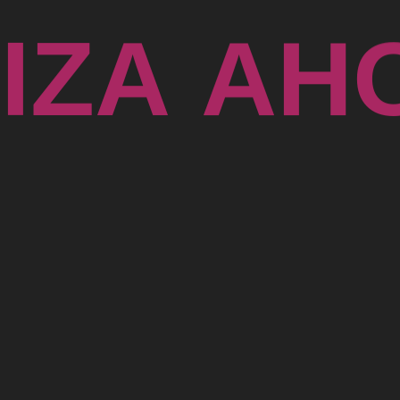
T
I
Z
A
A
H