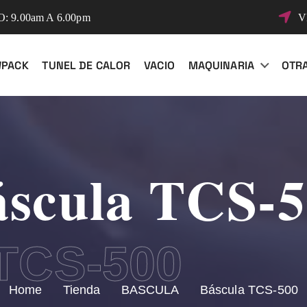
 9.00am A 6.00pm
V
WPACK
TUNEL DE CALOR
VACIO
MAQUINARIA
OTR
scula TCS-
TCS-500
Home
Tienda
BASCULA
Báscula TCS-500