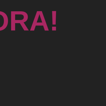
O
R
A
!