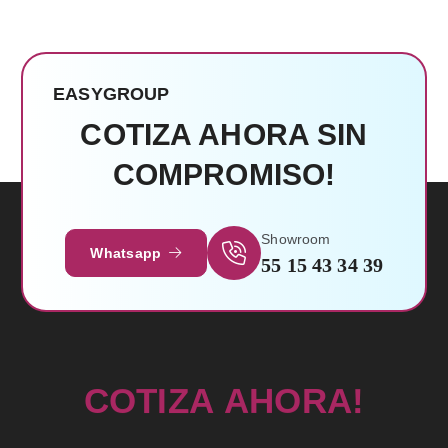
EASYGROUP
Leer Más
COTIZA AHORA SIN
COMPROMISO!
Showroom
Whatsapp
55 15 43 34 39
C
O
T
I
Z
A
A
H
O
R
A
!