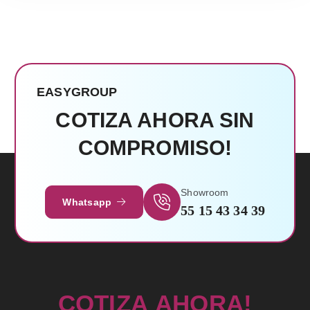
EASYGROUP
COTIZA AHORA SIN
COMPROMISO!
Leer Más
Showroom
Whatsapp
55 15 43 34 39
C
O
T
I
Z
A
A
H
O
R
A
!