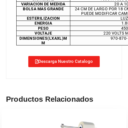
VARIACION DE MEDIDA
20 A 1
BOLSA MAS GRANDE
24 CM DE LARGO POR 18 C
PUEDE MODIFICAR CAM
ESTERILIZACION
LUZ
ENERGIA
1.
PESO
45
VOLTAJE
220 VOLTS 
DIMENSIONES(LXAXL)M
970-870
M
Descarga Nuestro Catalogo
Productos Relacionados