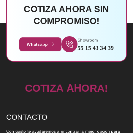
COTIZA AHORA SIN
COMPROMISO!
Leer Más
Showroom
Whatsapp
55 15 43 34 39
!
I
T
Z
O
A
C
A
A
R
H
O
CONTACTO
Con gusto te ayudaremos a encontrar la mejor opción para