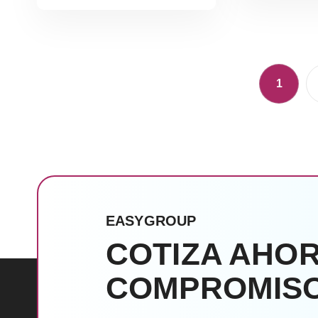
Le
Leer Más
1
EASYGROUP
COTIZA AHOR
COMPROMISO