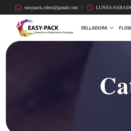
S
easypack.cdmx@gmail.com
LUNES-SABADO:
k
i
SELLADORA
FLO
p
t
o
c
o
n
Ca
t
e
n
t