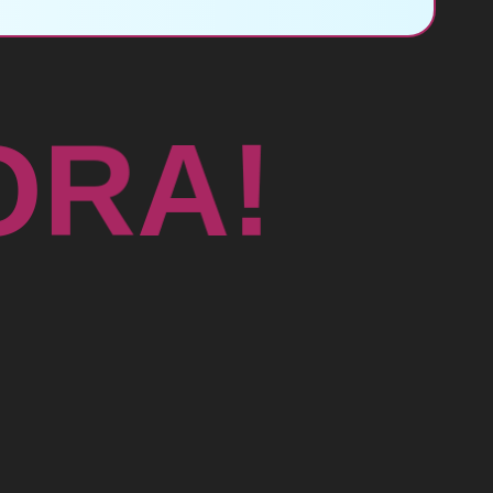
!
A
O
R