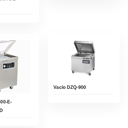
Leer Más
er Más
Vacío DZQ-900
00-E-
2D
Leer Más