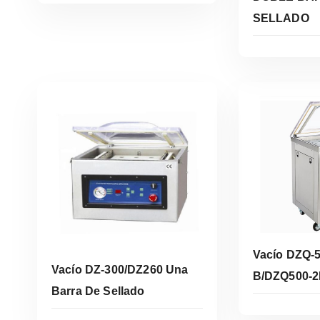
SELLADO
Le
Leer Más
Vacío DZQ-5
Vacío DZ-300/DZ260 Una
B/DZQ500-
Barra De Sellado