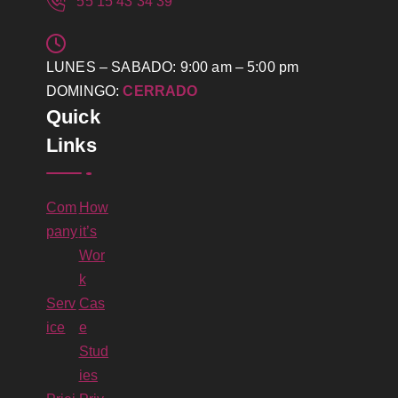
55 15 43 34 39
LUNES – SABADO: 9:00 am – 5:00 pm
DOMINGO:
CERRADO
Quick
Links
Com
How
pany
it’s
Wor
k
Serv
Cas
ice
e
Stud
ies