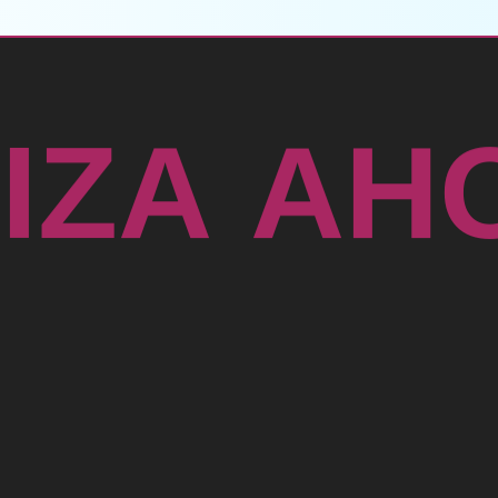
T
I
Z
A
A
H