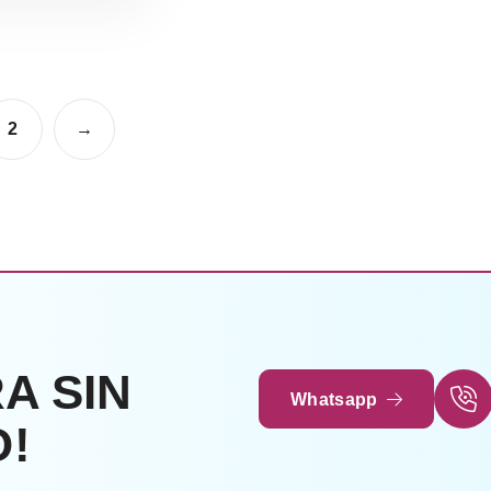
er Más
2
→
A SIN
Whatsapp
!