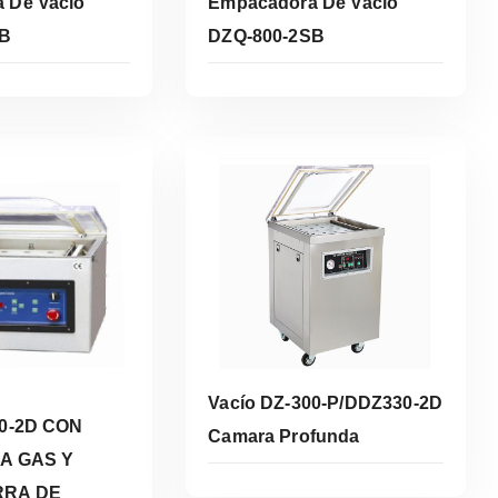
 De Vacío
Empacadora De Vacío
SB
DZQ-800-2SB
er Más
Leer Más
Vacío DZ-300-P/DDZ330-2D
00-2D CON
Camara Profunda
 A GAS Y
RRA DE