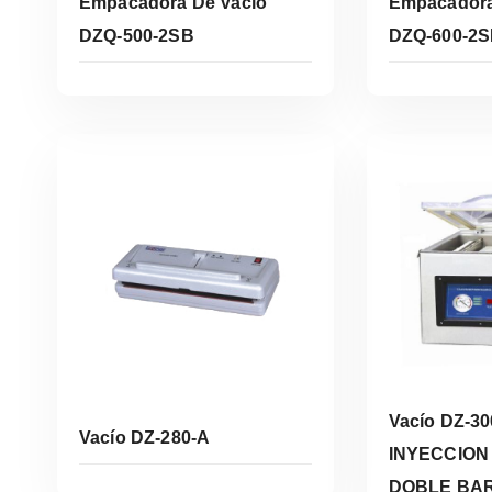
Empacadora De Vacío
Empacadora
DZQ-500-2SB
DZQ-600-2
Leer Más
Le
Vacío DZ-3
Vacío DZ-280-A
INYECCION
DOBLE BA