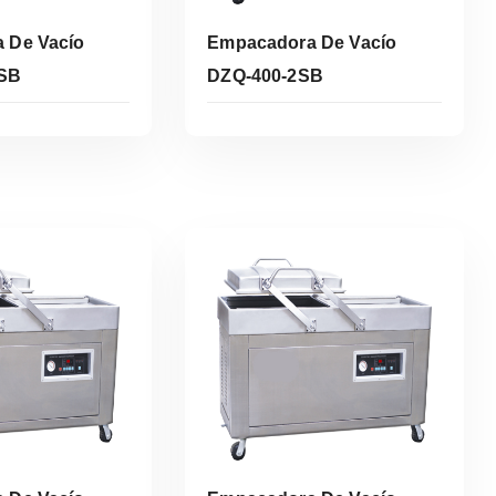
 De Vacío
Empacadora De Vacío
2SB
DZQ-400-2SB
er Más
Leer Más